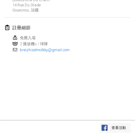
14 Rue Du Stade
Lumi Mölkky
Gouesnou
,
法國
2018年2月3日
|
芬蘭
註冊細節
Tournoi de la St Valentin
2018年2月10日
|
法國
免費入場
2 播放機s / 球隊
breizhizelmolkky@gmail.com
Faschings-Mölkky
2018年2月11日
|
德國
Rakovnické mölkkování
2018年2月24日
|
捷克共和國
SM HalliMölkky - Finnish Championship
2018年2月24日
|
芬蘭
Tournoi de l'ASSER
显示列表
2018年2月24日
|
法國
查看活動
显示
243
个
由
Mölkk Your World
策划