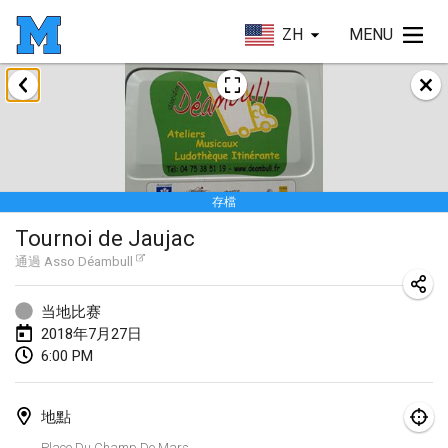
ZH
MENU
2018年1月
Open des rois de Mölkky
2018年1月21日
|
法國
存檔
Individuel du Garo
Tournoi de Jaujac
2018年1月21日
|
法國
通過
Asso Déambull
Tournoi d'Hiver
2018年1月27日
|
法國
当地比赛
2018年7月27日
Tournoi de Mölkky - Lesfous Dubâtonvaigeois
6:00 PM
2018年1月27日
|
法國
地點
2018年2月
Place Du Champ De Mars