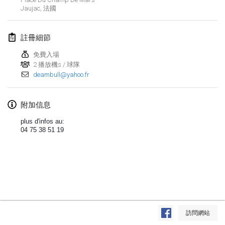
Jaujac
,
法國
Lumi Mölkky
2018年2月3日
|
芬蘭
註冊細節
Tournoi de la St Valentin
免費入場
2018年2月10日
|
法國
2 播放機s / 球隊
deambull@yahoo.fr
Faschings-Mölkky
2018年2月11日
|
德國
附加信息
plus d'infos au:
Rakovnické mölkkování
04 75 38 51 19
2018年2月24日
|
捷克共和國
SM HalliMölkky - Finnish Championship
2018年2月24日
|
芬蘭
Tournoi de l'ASSER
显示列表
2018年2月24日
|
法國
訪問網站
显示
243
个
由
Mölkk Your World
策划