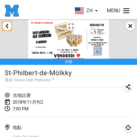
ZH
MENU
2018年1月
Open des rois de Mölkky
2018年1月21日
|
法國
存檔
Individuel du Garo
St-Philbert-de-Mölkky
2018年1月21日
|
法國
通過
Tennis Club Philbertin
Tournoi d'Hiver
2018年1月27日
|
法國
当地比赛
2018年11月9日
Tournoi de Mölkky - Lesfous Dubâtonvaigeois
7:00 PM
2018年1月27日
|
法國
地點
2018年2月
Salle De Sports