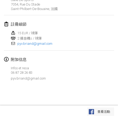
7054, Rue Du Stade
Lumi Mölkky
Saint-Philbert-De-Bouaine
,
法國
2018年2月3日
|
芬蘭
註冊細節
Tournoi de la St Valentin
2018年2月10日
|
法國
15 EUR / 球隊
2 播放機s / 球隊
pyv.briand@gmail.com
Faschings-Mölkky
2018年2月11日
|
德國
附加信息
Rakovnické mölkkování
Infos et resa
2018年2月24日
|
捷克共和國
06 87 28 26 83
pyv.briand@gmail.com
SM HalliMölkky - Finnish Championship
2018年2月24日
|
芬蘭
Tournoi de l'ASSER
显示列表
2018年2月24日
|
法國
查看活動
显示
243
个
由
Mölkk Your World
策划