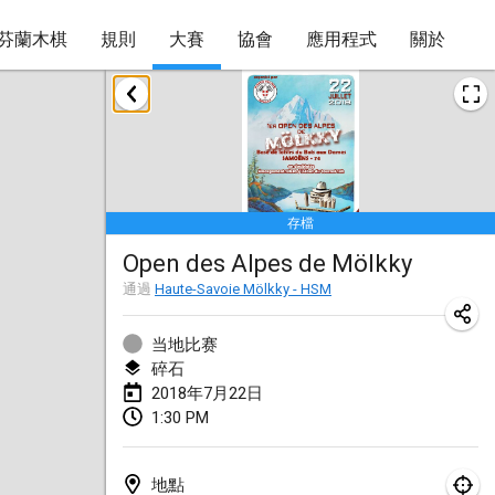
芬蘭木棋
規則
大賽
協會
應用程式
關於
2018年1月
Open des rois de Mölkky
2018年1月21日
|
法國
存檔
Individuel du Garo
Open des Alpes de Mölkky
2018年1月21日
|
法國
通過
Haute-Savoie Mölkky - HSM
Tournoi d'Hiver
2018年1月27日
|
法國
当地比赛
碎石
Tournoi de Mölkky - Lesfous Dubâtonvaigeois
2018年7月22日
1:30 PM
2018年1月27日
|
法國
2018年2月
地點