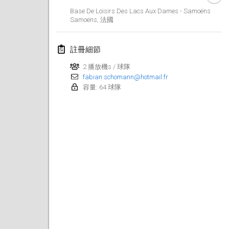
Base De Loisirs Des Lacs Aux Dames - Samoëns
Lumi Mölkky
Samoëns
,
法國
2018年2月3日
|
芬蘭
註冊細節
Tournoi de la St Valentin
2018年2月10日
|
法國
2 播放機s / 球隊
fabian.schomann@hotmail.fr
容量: 64 球隊
Faschings-Mölkky
2018年2月11日
|
德國
Rakovnické mölkkování
2018年2月24日
|
捷克共和國
SM HalliMölkky - Finnish Championship
2018年2月24日
|
芬蘭
Tournoi de l'ASSER
2018年2月24日
|
法國