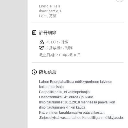
Energia Halli
Lumi Mölkky
Ilmarisentie
3
2018年2月3日
|
芬蘭
Lahti
,
芬蘭
Tournoi de la St Valentin
註冊細節
2018年2月10日
|
法國
45 EUR / 球隊
2 播放機s / 球隊
Faschings-Mölkky
2018年2月10日
截止日期
:
2018年2月11日
|
德國
Rakovnické mölkkování
附加信息
2018年2月24日
|
捷克共和國
Lahen Energiahallissa mölkkyperheen talvinen
kokoontumisajo.
SM HalliMölkky - Finnish Championship
Paripelikilpailu, ei vaihtopelaajia.
Osanottomaksu 45 euroa / joukkue.
2018年2月24日
|
芬蘭
Ilmoittautumiset
10.2.2018 mennessä
päävalikon
ilmoittautuminen -linkin kautta.
Tournoi de l'ASSER
Kts. erillinen tapahtumasivu päävalikosta...
Järjestelyistä vastaa Lahen Kortteliliigan mölkkyjaosto.
2018年2月24日
|
法國