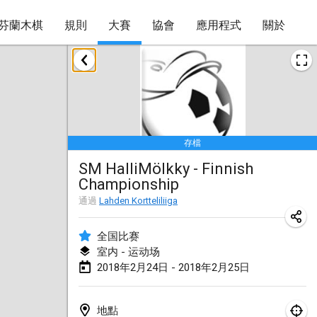
芬蘭木棋
規則
大賽
協會
應用程式
關於
2018年1月
Open des rois de Mölkky
2018年1月21日
|
法國
存檔
Individuel du Garo
SM HalliMölkky - Finnish
2018年1月21日
|
法國
Championship
Tournoi d'Hiver
通過
Lahden Kortteliliiga
2018年1月27日
|
法國
全国比赛
Tournoi de Mölkky - Lesfous Dubâtonvaigeois
室内 - 运动场
2018年2月24日 - 2018年2月25日
2018年1月27日
|
法國
2018年2月
地點