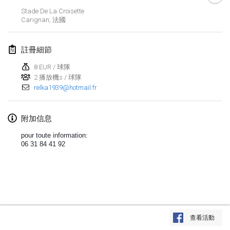
Stade De La Croisette
Lumi Mölkky
Carignan
,
法國
2018年2月3日
|
芬蘭
註冊細節
Tournoi de la St Valentin
2018年2月10日
|
法國
8 EUR / 球隊
2 播放機s / 球隊
relka1939@hotmail.fr
Faschings-Mölkky
2018年2月11日
|
德國
附加信息
Rakovnické mölkkování
pour toute information:
2018年2月24日
|
捷克共和國
06 31 84 41 92
SM HalliMölkky - Finnish Championship
2018年2月24日
|
芬蘭
Tournoi de l'ASSER
显示列表
2018年2月24日
|
法國
查看活動
显示
243
个
由
Mölkk Your World
策划