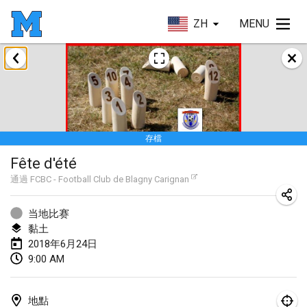
ZH
MENU
2018年1月
Open des rois de Mölkky
2018年1月21日
|
法國
存檔
Individuel du Garo
Fête d'été
2018年1月21日
|
法國
通過
FCBC - Football Club de Blagny Carignan
Tournoi d'Hiver
2018年1月27日
|
法國
当地比赛
黏土
Tournoi de Mölkky - Lesfous Dubâtonvaigeois
2018年6月24日
9:00 AM
2018年1月27日
|
法國
2018年2月
地點