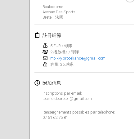
Boulodrome
Lumi Mölkky
Avenue Des Sports
2018年2月3日
|
芬蘭
Breteil
,
法國
Tournoi de la St Valentin
註冊細節
2018年2月10日
|
法國
5 EUR / 球隊
2 播放機s / 球隊
Faschings-Mölkky
molkky.broceliande@gmail.com
2018年2月11日
|
德國
容量: 36 球隊
Rakovnické mölkkování
附加信息
2018年2月24日
|
捷克共和國
Inscriptions par email:
SM HalliMölkky - Finnish Championship
tournoidebreteil@gmail.com
2018年2月24日
|
芬蘭
Renseignements possibles par telephone:
07 51 62 75 81
Tournoi de l'ASSER
2018年2月24日
|
法國