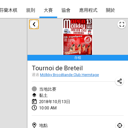
芬蘭木棋
規則
大賽
協會
應用程式
關於
2018年1月
Open des rois de Mölkky
2018年1月21日
|
法國
存檔
Individuel du Garo
Tournoi de Breteil
2018年1月21日
|
法國
通過
Mölkky Brocéliande Club Hermitage
Tournoi d'Hiver
2018年1月27日
|
法國
当地比赛
黏土
Tournoi de Mölkky - Lesfous Dubâtonvaigeois
2018年10月13日
10:00 AM
2018年1月27日
|
法國
2018年2月
地點