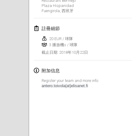
Restaurant Bermejo
Plaza Hispanidad
Lumi Mölkky
Fuengirola
,
西班牙
2018年2月3日
|
芬蘭
註冊細節
Tournoi de la St Valentin
2018年2月10日
|
法國
20 EUR / 球隊
3 播放機s / 球隊
Faschings-Mölkky
2018年10月22日
截止日期
:
2018年2月11日
|
德國
附加信息
Rakovnické mölkkování
Register your team and more info:
2018年2月24日
|
捷克共和國
antero.toivola(at)elisanet.fi
SM HalliMölkky - Finnish Championship
2018年2月24日
|
芬蘭
Tournoi de l'ASSER
2018年2月24日
|
法國