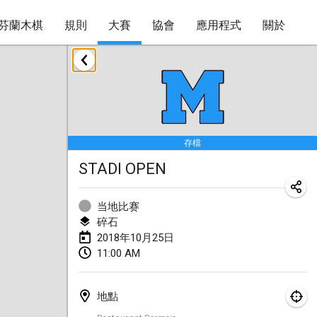
芬蘭木棋
規則
大賽
協會
應用程式
關於
2018年1月
Open des rois de Mölkky
2018年1月21日
|
法國
存檔
Individuel du Garo
STADI OPEN
2018年1月21日
|
法國
Tournoi d'Hiver
当地比赛
2018年1月27日
|
法國
碎石
2018年10月25日
Tournoi de Mölkky - Lesfous Dubâtonvaigeois
11:00 AM
2018年1月27日
|
法國
地點
2018年2月