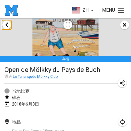
ZH
MENU
2018年1月
Open des rois de Mölkky
2018年1月21日
|
法國
存檔
Individuel du Garo
Open de Mölkky du Pays de Buch
2018年1月21日
|
法國
通過
Le Tchanquée Mölkky Club
Tournoi d'Hiver
2018年1月27日
|
法國
当地比赛
碎石
Tournoi de Mölkky - Lesfous Dubâtonvaigeois
2018年6月3日
2018年1月27日
|
法國
地點
2018年2月
Plaine Des Sports Gilbert Moga