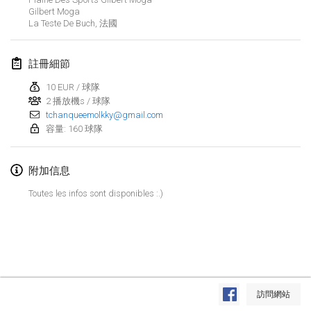
Gilbert Moga
Lumi Mölkky
La Teste De Buch
,
法國
2018年2月3日
|
芬蘭
註冊細節
Tournoi de la St Valentin
2018年2月10日
|
法國
10 EUR / 球隊
2 播放機s / 球隊
tchanqueemolkky@gmail.com
Faschings-Mölkky
容量: 160 球隊
2018年2月11日
|
德國
附加信息
Rakovnické mölkkování
2018年2月24日
|
捷克共和國
Toutes les infos sont disponibles :.)
SM HalliMölkky - Finnish Championship
2018年2月24日
|
芬蘭
Tournoi de l'ASSER
显示列表
2018年2月24日
|
法國
訪問網站
显示
243
个
由
Mölkk Your World
策划