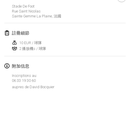
Stade De Foot
Lumi Mölkky
Rue Saint Nicolas
2018年2月3日
|
芬蘭
Sainte Gemme La Plaine
,
法國
Tournoi de la St Valentin
註冊細節
2018年2月10日
|
法國
10 EUR / 球隊
2 播放機s / 球隊
Faschings-Mölkky
2018年2月11日
|
德國
附加信息
Rakovnické mölkkování
Inscriptions au:
2018年2月24日
|
捷克共和國
06 33 19 30 60
aupres de David Bocquier
SM HalliMölkky - Finnish Championship
2018年2月24日
|
芬蘭
Tournoi de l'ASSER
显示列表
2018年2月24日
|
法國
显示
243
个
由
Mölkk Your World
策划