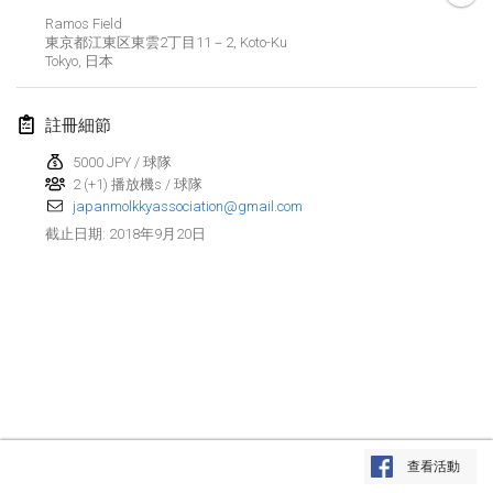
Ramos Field
Lumi Mölkky
東京都江東区東雲2丁目11－2, Koto-Ku
2018年2月3日
|
芬蘭
Tokyo
,
日本
Tournoi de la St Valentin
註冊細節
2018年2月10日
|
法國
5000 JPY / 球隊
2 (+1) 播放機s / 球隊
Faschings-Mölkky
japanmolkkyassociation@gmail.com
2018年2月11日
|
德國
2018年9月20日
截止日期
:
Rakovnické mölkkování
2018年2月24日
|
捷克共和國
SM HalliMölkky - Finnish Championship
2018年2月24日
|
芬蘭
Tournoi de l'ASSER
显示列表
2018年2月24日
|
法國
查看活動
显示
243
个
由
Mölkk Your World
策划