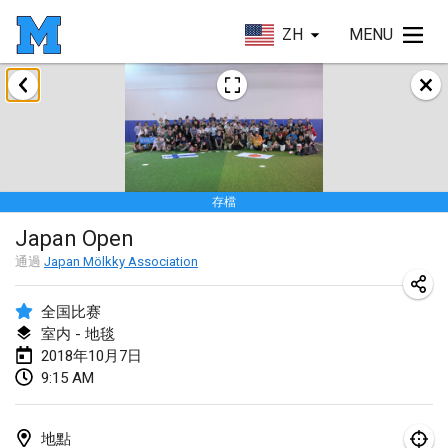
ZH
MENU
2018年1月
Open des rois de Mölkky
2018年1月21日
|
法國
存檔
Individuel du Garo
Japan Open
2018年1月21日
|
法國
通過
Japan Mölkky Association
Tournoi d'Hiver
2018年1月27日
|
法國
全国比赛
室内 - 地毯
Tournoi de Mölkky - Lesfous Dubâtonvaigeois
2018年10月7日
9:15 AM
2018年1月27日
|
法國
2018年2月
地點