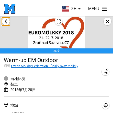
ZH
MENU
2018年1月
Open des rois de Mölkky
2018年1月21日
|
法國
存檔
Individuel du Garo
Warm-up EM Outdoor
2018年1月21日
|
法國
通過
Czech Mölkky Federation - Český svaz Mölkky
Tournoi d'Hiver
2018年1月27日
|
法國
当地比赛
黏土
Tournoi de Mölkky - Lesfous Dubâtonvaigeois
2018年7月20日
2018年1月27日
|
法國
地點
2018年2月
Tennisline