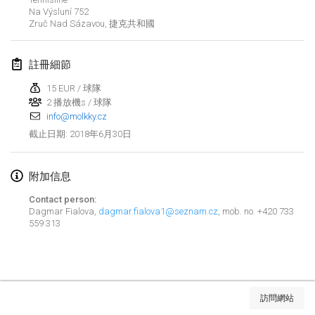
Na Výsluní 752
Lumi Mölkky
Zruč Nad Sázavou
,
捷克共和國
2018年2月3日
|
芬蘭
註冊細節
Tournoi de la St Valentin
2018年2月10日
|
法國
15 EUR / 球隊
2 播放機s / 球隊
info@molkky.cz
Faschings-Mölkky
2018年6月30日
截止日期
:
2018年2月11日
|
德國
Rakovnické mölkkování
附加信息
2018年2月24日
|
捷克共和國
Contact person:
Dagmar Fialova,
dagmar.fialova1@seznam.cz
, mob. no. +420 733
SM HalliMölkky - Finnish Championship
559 313
2018年2月24日
|
芬蘭
Tournoi de l'ASSER
显示列表
2018年2月24日
|
法國
訪問網站
显示
243
个
由
Mölkk Your World
策划