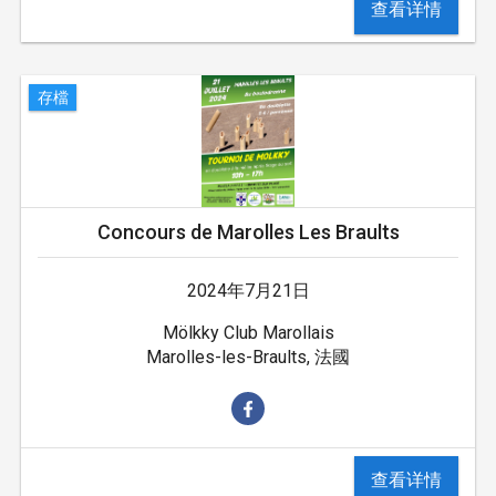
查看详情
存檔
Concours de Marolles Les Braults
2024年7月21日
Mölkky Club Marollais
Marolles-les-Braults, 法國
查看详情