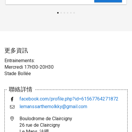
更多資訊
Entrainements:
Mercredi 17H30-20H30
Stade Bollée
聯絡詳情
facebook.com/profile.php?id=61567764271872
lemanssarthemolkky@gmail.com
Boulodrome de Claircigny
26 rue de Claircigny
Le Mans, 法國