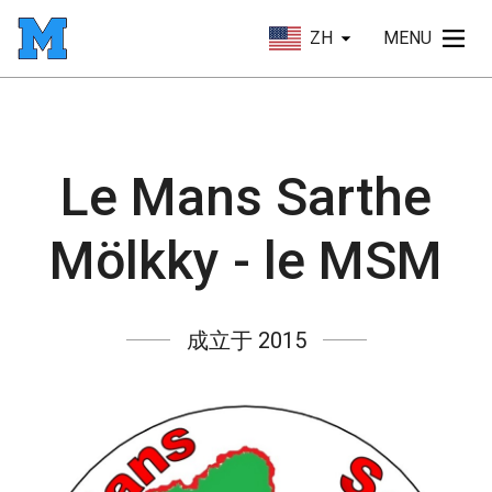
ZH
MENU
Le Mans Sarthe
Mölkky - le MSM
成立于 2015