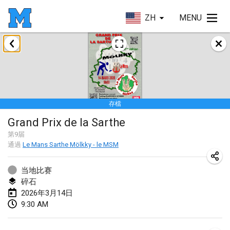
ZH
MENU
2026年1月
Tournoi de la bonne année
2026年1月10日
|
法國
存檔
Open de Boulay Triplette
Grand Prix de la Sarthe
2026年1月17日
|
法國
第
9
届
取消
通過
Le Mans Sarthe Mölkky - le MSM
Concours de Honnelles
2026年1月18日
|
比利時
当地比赛
碎石
Tournoi de Mölkky - Lesfous Dubâtonvaigeois
2026年3月14日
2026年1月31日
|
法國
9:30 AM
2026年2月