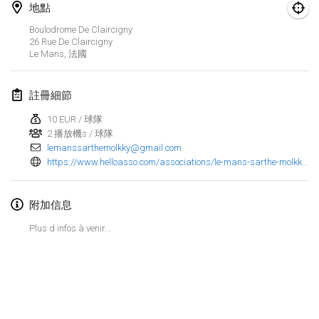
地點
Finska Social Tournament and World Championship Squad Selection
Boulodrome De Claircigny
2026年2月1日
|
澳大利亞
26 Rue De Claircigny
Le Mans
,
法國
Indoor Polish Open 2026 - Doubles
2026年2月7日
|
波蘭
註冊細節
10 EUR / 球隊
Lazala Indoor Cup ZMGZEG
2 播放機s / 球隊
2026年2月7日
|
匈牙利
lemanssarthemolkky@gmail.com
https://www.helloasso.com/associations/le-mans-sarthe-molkky/evenements/grand-prix-de-la-sarthe-de-molkky-2026
Indoor Polish Open 2026 - Singles
2026年2月8日
|
波蘭
附加信息
StranaMölkky
Plus d infos à venir...
2026年2月14日
|
意大利
GB Master
显示列表
2026年2月21日
|
英國
显示
168
个
由
Mölkk Your World
策划