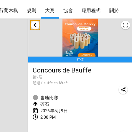
芬蘭木棋
規則
大賽
協會
應用程式
關於
2026年1月
Tournoi de la bonne année
2026年1月10日
|
法國
存檔
Open de Boulay Triplette
Concours de Bauffe
2026年1月17日
|
法國
第
2
届
取消
通過
Bauffe en fête
Concours de Honnelles
2026年1月18日
|
比利時
当地比赛
碎石
Tournoi de Mölkky - Lesfous Dubâtonvaigeois
2026年5月9日
2026年1月31日
|
法國
2:00 PM
2026年2月