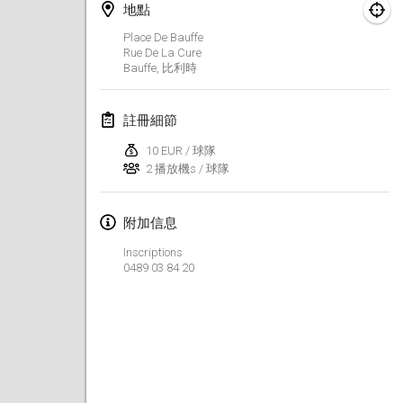
地點
Finska Social Tournament and World Championship Squad Selection
Place De Bauffe
2026年2月1日
|
澳大利亞
Rue De La Cure
Bauffe
,
比利時
Indoor Polish Open 2026 - Doubles
2026年2月7日
|
波蘭
註冊細節
10 EUR / 球隊
Lazala Indoor Cup ZMGZEG
2 播放機s / 球隊
2026年2月7日
|
匈牙利
Indoor Polish Open 2026 - Singles
附加信息
2026年2月8日
|
波蘭
Inscriptions
0489 03 84 20
StranaMölkky
2026年2月14日
|
意大利
GB Master
2026年2月21日
|
英國