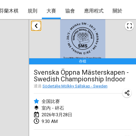
芬蘭木棋
規則
大賽
協會
應用程式
關於
2026年1月
Tournoi de la bonne année
2026年1月10日
|
法國
存檔
Open de Boulay Triplette
Svenska Öppna Mästerskapen -
2026年1月17日
|
法國
Swedish Championship Indoor
取消
Concours de Honnelles
通過
Södertälje Mölkky Sällskap - Sweden
2026年1月18日
|
比利時
全国比赛
Tournoi de Mölkky - Lesfous Dubâtonvaigeois
室内 - 碎石
2026年3月28日
2026年1月31日
|
法國
9:30 AM
2026年2月