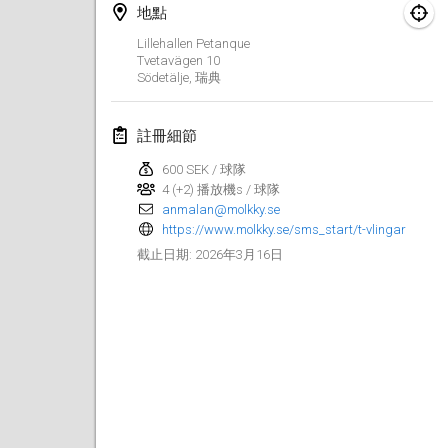
地點
Finska Social Tournament and World Championship Squad Selection
Lillehallen Petanque
2026年2月1日
|
澳大利亞
Tvetavägen
10
Södetälje
,
瑞典
Indoor Polish Open 2026 - Doubles
2026年2月7日
|
波蘭
註冊細節
600 SEK / 球隊
Lazala Indoor Cup ZMGZEG
4 (+2) 播放機s / 球隊
2026年2月7日
|
匈牙利
anmalan@molkky.se
https://www.molkky.se/sms_start/t-vlingar
Indoor Polish Open 2026 - Singles
2026年3月16日
截止日期
:
2026年2月8日
|
波蘭
StranaMölkky
2026年2月14日
|
意大利
GB Master
2026年2月21日
|
英國