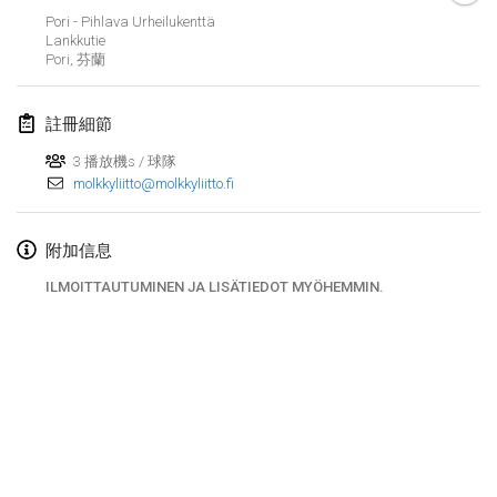
Pori - Pihlava Urheilukenttä
Finska Social Tournament and World Championship Squad Selection
Lankkutie
2026年2月1日
|
澳大利亞
Pori
,
芬蘭
Indoor Polish Open 2026 - Doubles
註冊細節
2026年2月7日
|
波蘭
3 播放機s / 球隊
molkkyliitto@molkkyliitto.fi
Lazala Indoor Cup ZMGZEG
2026年2月7日
|
匈牙利
附加信息
Indoor Polish Open 2026 - Singles
ILMOITTAUTUMINEN JA LISÄTIEDOT MYÖHEMMIN.
2026年2月8日
|
波蘭
StranaMölkky
2026年2月14日
|
意大利
GB Master
显示列表
2026年2月21日
|
英國
显示
168
个
由
Mölkk Your World
策划