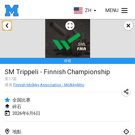
ZH
MENU
2026年1月
Tournoi de la bonne année
2026年1月10日
|
法國
存檔
Open de Boulay Triplette
SM Trippeli - Finnish Championship
2026年1月17日
|
法國
第
17
届
取消
通過
Finnish Mölkky Association - Mölkkyliitto
Concours de Honnelles
2026年1月18日
|
比利時
全国比赛
碎石
Tournoi de Mölkky - Lesfous Dubâtonvaigeois
2026年6月6日
2026年1月31日
|
法國
2026年2月
地點