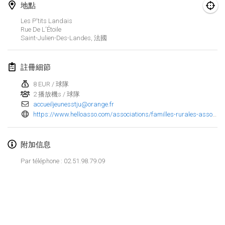
地點
Finska Social Tournament and World Championship Squad Selection
Les P'tits Landais
2026年2月1日
|
澳大利亞
Rue De L'Étoile
Saint-Julien-Des-Landes
,
法國
Indoor Polish Open 2026 - Doubles
2026年2月7日
|
波蘭
註冊細節
8 EUR / 球隊
Lazala Indoor Cup ZMGZEG
2 播放機s / 球隊
2026年2月7日
|
匈牙利
accueiljeunesstju@orange.fr
https://www.helloasso.com/associations/familles-rurales-association-de-saint-julien-des-landes/evenements/concours-de-molkky
Indoor Polish Open 2026 - Singles
2026年2月8日
|
波蘭
附加信息
StranaMölkky
Par téléphone : 02.51.98.79.09
2026年2月14日
|
意大利
GB Master
显示列表
2026年2月21日
|
英國
显示
168
个
由
Mölkk Your World
策划