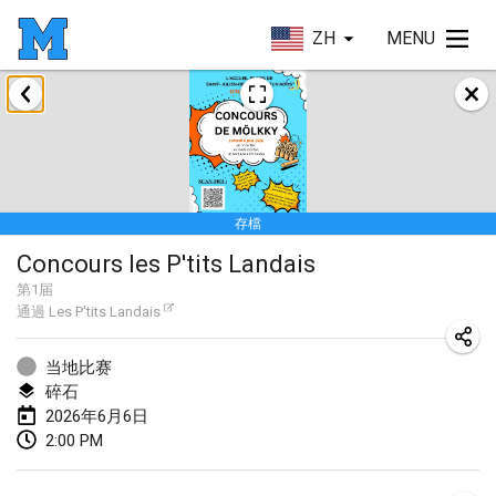
ZH
MENU
2026年1月
Tournoi de la bonne année
2026年1月10日
|
法國
存檔
Open de Boulay Triplette
Concours les P'tits Landais
2026年1月17日
|
法國
第
1
届
取消
通過
Les P'tits Landais
Concours de Honnelles
2026年1月18日
|
比利時
当地比赛
碎石
Tournoi de Mölkky - Lesfous Dubâtonvaigeois
2026年6月6日
2026年1月31日
|
法國
2:00 PM
2026年2月