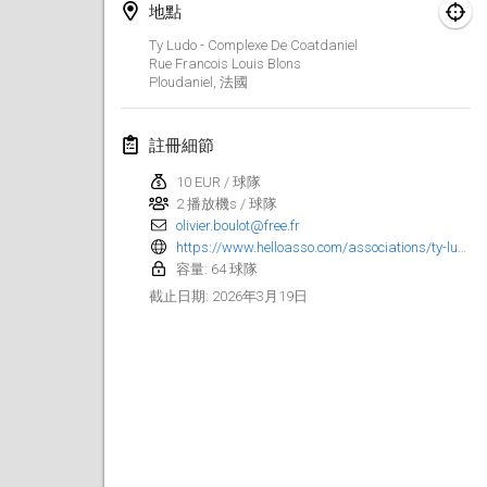
地點
Finska Social Tournament and World Championship Squad Selection
Ty Ludo - Complexe De Coatdaniel
2026年2月1日
|
澳大利亞
Rue Francois Louis Blons
Ploudaniel
,
法國
Indoor Polish Open 2026 - Doubles
2026年2月7日
|
波蘭
註冊細節
10 EUR / 球隊
Lazala Indoor Cup ZMGZEG
2 播放機s / 球隊
2026年2月7日
|
匈牙利
olivier.boulot@free.fr
https://www.helloasso.com/associations/ty-ludo/evenements/ty-molkky-2026
Indoor Polish Open 2026 - Singles
容量: 64 球隊
2026年2月8日
|
波蘭
2026年3月19日
截止日期
:
StranaMölkky
2026年2月14日
|
意大利
GB Master
2026年2月21日
|
英國