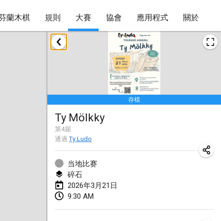
芬蘭木棋
規則
大賽
協會
應用程式
關於
2026年1月
Tournoi de la bonne année
2026年1月10日
|
法國
存檔
Open de Boulay Triplette
Ty Mölkky
2026年1月17日
|
法國
第
4
届
取消
通過
Ty Ludo
Concours de Honnelles
2026年1月18日
|
比利時
当地比赛
碎石
Tournoi de Mölkky - Lesfous Dubâtonvaigeois
2026年3月21日
2026年1月31日
|
法國
9:30 AM
2026年2月