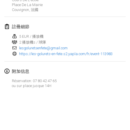
Place De La Mairie
Finska Social Tournament and World Championship Squad Selection
Couvignon
,
法國
2026年2月1日
|
澳大利亞
註冊細節
Indoor Polish Open 2026 - Doubles
2026年2月7日
|
波蘭
5 EUR / 播放機
2 播放機s / 球隊
lesgoluretsenfete@gmail.com
Lazala Indoor Cup ZMGZEG
https://les-golurets-en-fete.s2.yapla.com/fr/event-113983
2026年2月7日
|
匈牙利
附加信息
Indoor Polish Open 2026 - Singles
2026年2月8日
|
波蘭
Réservation: 07 80 42 47 65
ou sur place jusque 14H
StranaMölkky
2026年2月14日
|
意大利
GB Master
显示列表
2026年2月21日
|
英國
显示
168
个
由
Mölkk Your World
策划