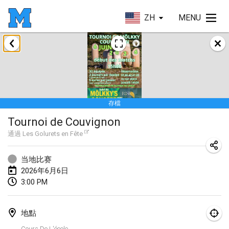
ZH
MENU
2026年1月
Tournoi de la bonne année
2026年1月10日
|
法國
存檔
Open de Boulay Triplette
Tournoi de Couvignon
2026年1月17日
|
法國
通過
Les Golurets en Fête
取消
Concours de Honnelles
2026年1月18日
|
比利時
当地比赛
2026年6月6日
Tournoi de Mölkky - Lesfous Dubâtonvaigeois
3:00 PM
2026年1月31日
|
法國
地點
2026年2月
Cours De L'école