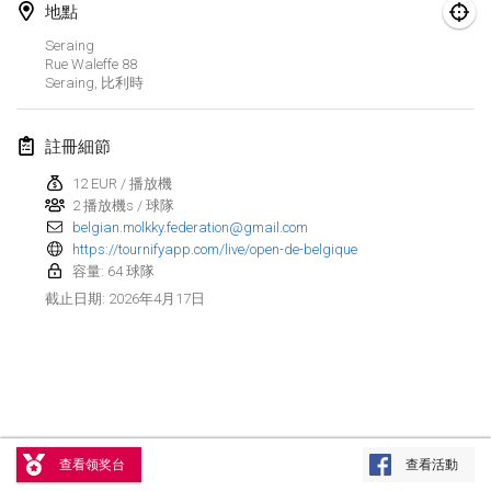
地點
Finska Social Tournament and World Championship Squad Selection
Seraing
2026年2月1日
|
澳大利亞
Rue Waleffe
88
Seraing
,
比利時
Indoor Polish Open 2026 - Doubles
2026年2月7日
|
波蘭
註冊細節
12 EUR / 播放機
Lazala Indoor Cup ZMGZEG
2 播放機s / 球隊
2026年2月7日
|
匈牙利
belgian.molkky.federation@gmail.com
https://tournifyapp.com/live/open-de-belgique
Indoor Polish Open 2026 - Singles
容量: 64 球隊
2026年2月8日
|
波蘭
2026年4月17日
截止日期
:
StranaMölkky
2026年2月14日
|
意大利
GB Master
显示列表
2026年2月21日
|
英國
查看领奖台
查看活動
显示
168
个
由
Mölkk Your World
策划