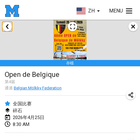
ZH
MENU
2026年1月
Tournoi de la bonne année
2026年1月10日
|
法國
存檔
Open de Boulay Triplette
Open de Belgique
2026年1月17日
|
法國
第
4
届
取消
通過
Belgian Mölkky Federation
Concours de Honnelles
2026年1月18日
|
比利時
全国比赛
碎石
Tournoi de Mölkky - Lesfous Dubâtonvaigeois
2026年4月25日
2026年1月31日
|
法國
8:30 AM
2026年2月