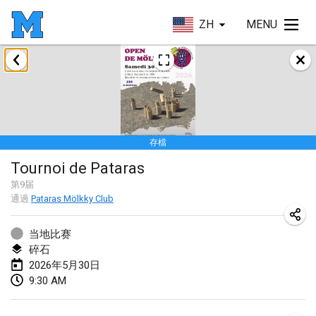
ZH
MENU
2026年1月
Tournoi de la bonne année
2026年1月10日
|
法國
存檔
Open de Boulay Triplette
Tournoi de Pataras
2026年1月17日
|
法國
第
9
届
取消
通過
Pataras Mölkky Club
Concours de Honnelles
2026年1月18日
|
比利時
当地比赛
碎石
Tournoi de Mölkky - Lesfous Dubâtonvaigeois
2026年5月30日
2026年1月31日
|
法國
9:30 AM
2026年2月