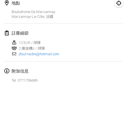
地點
Finska Social Tournament and World Championship Squad Selection
Boulodrome De Marsannay
2026年2月1日
|
澳大利亞
Marsannay-La-Côte
,
法國
Indoor Polish Open 2026 - Doubles
註冊細節
2026年2月7日
|
波蘭
12 EUR / 球隊
2 播放機s / 球隊
Lazala Indoor Cup ZMGZEG
jltournadre@hotmail.com
2026年2月7日
|
匈牙利
Indoor Polish Open 2026 - Singles
附加信息
2026年2月8日
|
波蘭
Tel: 0771706689
StranaMölkky
2026年2月14日
|
意大利
GB Master
显示列表
2026年2月21日
|
英國
显示
168
个
由
Mölkk Your World
策划