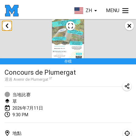
ZH
MENU
2026年1月
Tournoi de la bonne année
2026年1月10日
|
法國
存檔
Open de Boulay Triplette
Concours de Plumergat
2026年1月17日
|
法國
通過
Avenir de Plumergat
取消
Concours de Honnelles
2026年1月18日
|
比利時
当地比赛
草
Tournoi de Mölkky - Lesfous Dubâtonvaigeois
2026年7月11日
9:30 PM
2026年1月31日
|
法國
2026年2月
地點