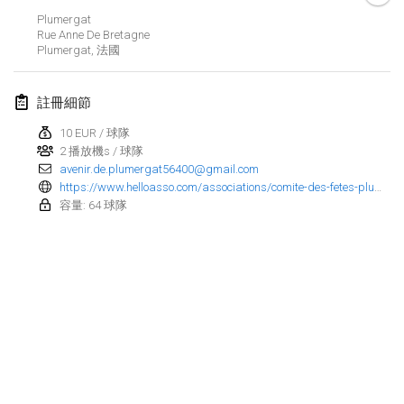
Plumergat
Finska Social Tournament and World Championship Squad Selection
Rue Anne De Bretagne
2026年2月1日
|
澳大利亞
Plumergat
,
法國
Indoor Polish Open 2026 - Doubles
註冊細節
2026年2月7日
|
波蘭
10 EUR / 球隊
2 播放機s / 球隊
Lazala Indoor Cup ZMGZEG
avenir.de.plumergat56400@gmail.com
2026年2月7日
|
匈牙利
https://www.helloasso.com/associations/comite-des-fetes-plumergat/evenements/tournoi-de-molkky-2?fbclid=Iwb21leASYu4ZjbGNrBJi7gGV4dG4DYWVtAjExAHNydGMGYXBwX2lkDDM1MDY4NTUzMTcyOAABHtIWJgKmmR1JaSnYqSRAuVpWTA9VWbT5i4JJvLbv7J4eSPAUng33uSKSg8d2_aem_bhveOe-c0ftKE0-KKT2u1w
容量: 64 球隊
Indoor Polish Open 2026 - Singles
2026年2月8日
|
波蘭
StranaMölkky
2026年2月14日
|
意大利
GB Master
显示列表
2026年2月21日
|
英國
显示
168
个
由
Mölkk Your World
策划