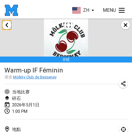
ZH
MENU
2026年1月
Tournoi de la bonne année
2026年1月10日
|
法國
存檔
Open de Boulay Triplette
Warm-up IF Féminin
2026年1月17日
|
法國
通過
Mölkky Club de Bessenay
取消
Concours de Honnelles
2026年1月18日
|
比利時
当地比赛
碎石
Tournoi de Mölkky - Lesfous Dubâtonvaigeois
2026年5月1日
1:00 PM
2026年1月31日
|
法國
2026年2月
地點