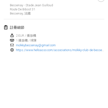
Bessenay - Stade Jean Guilloud
Finska Social Tournament and World Championship Squad Selection
Route De Bibost
31
2026年2月1日
|
澳大利亞
Bessenay
,
法國
Indoor Polish Open 2026 - Doubles
註冊細節
2026年2月7日
|
波蘭
2 EUR / 播放機
1 播放機 / 球隊
Lazala Indoor Cup ZMGZEG
molkkybessenay@gmail.com
2026年2月7日
|
匈牙利
https://www.helloasso.com/associations/molkky-club-de-bessenay/evenements/warmup-feminin
Indoor Polish Open 2026 - Singles
2026年2月8日
|
波蘭
StranaMölkky
2026年2月14日
|
意大利
GB Master
显示列表
2026年2月21日
|
英國
显示
168
个
由
Mölkk Your World
策划