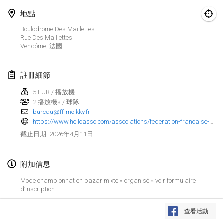
地點
Finska Social Tournament and World Championship Squad Selection
2026年2月1日
|
澳大利亞
Boulodrome Des Maillettes
Rue Des Maillettes
Vendôme
,
法國
Indoor Polish Open 2026 - Doubles
2026年2月7日
|
波蘭
註冊細節
Lazala Indoor Cup ZMGZEG
5 EUR / 播放機
2026年2月7日
|
匈牙利
2 播放機s / 球隊
bureau@ff-molkky.fr
Indoor Polish Open 2026 - Singles
https://www.helloasso.com/associations/federation-francaise-de-molkky/evenements/trophee-mixte-2026
2026年2月8日
|
波蘭
2026年4月11日
截止日期
:
StranaMölkky
附加信息
2026年2月14日
|
意大利
Mode championnat en bazar mixte « organisé » voir formulaire
d’inscription
GB Master
显示列表
2026年2月21日
|
英國
查看活動
显示
168
个
由
Mölkk Your World
策划