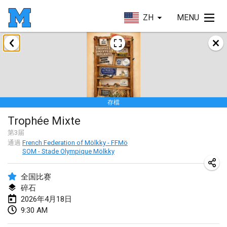
ZH
MENU
2026年1月
Tournoi de la bonne année
2026年1月10日
|
法國
存檔
Open de Boulay Triplette
Trophée Mixte
2026年1月17日
|
法國
第
3
届
取消
通過
French Federation of Mölkky - FFMö
Concours de Honnelles
SOM - Stade Olympique Mölkky
2026年1月18日
|
比利時
全国比赛
Tournoi de Mölkky - Lesfous Dubâtonvaigeois
碎石
2026年1月31日
|
法國
2026年4月18日
9:30 AM
2026年2月