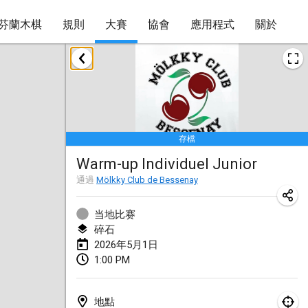
芬蘭木棋
規則
大賽
協會
應用程式
關於
2026年1月
Tournoi de la bonne année
2026年1月10日
|
法國
存檔
Open de Boulay Triplette
Warm-up Individuel Junior
2026年1月17日
|
法國
通過
Mölkky Club de Bessenay
取消
Concours de Honnelles
2026年1月18日
|
比利時
当地比赛
碎石
Tournoi de Mölkky - Lesfous Dubâtonvaigeois
2026年5月1日
1:00 PM
2026年1月31日
|
法國
2026年2月
地點