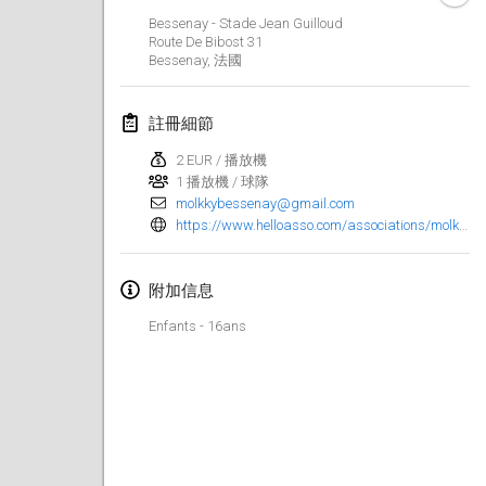
Bessenay - Stade Jean Guilloud
Finska Social Tournament and World Championship Squad Selection
Route De Bibost
31
2026年2月1日
|
澳大利亞
Bessenay
,
法國
Indoor Polish Open 2026 - Doubles
註冊細節
2026年2月7日
|
波蘭
2 EUR / 播放機
1 播放機 / 球隊
Lazala Indoor Cup ZMGZEG
molkkybessenay@gmail.com
2026年2月7日
|
匈牙利
https://www.helloasso.com/associations/molkky-club-de-bessenay/evenements/warm-up-juniors-16-ans
Indoor Polish Open 2026 - Singles
附加信息
2026年2月8日
|
波蘭
Enfants - 16ans
StranaMölkky
2026年2月14日
|
意大利
GB Master
2026年2月21日
|
英國