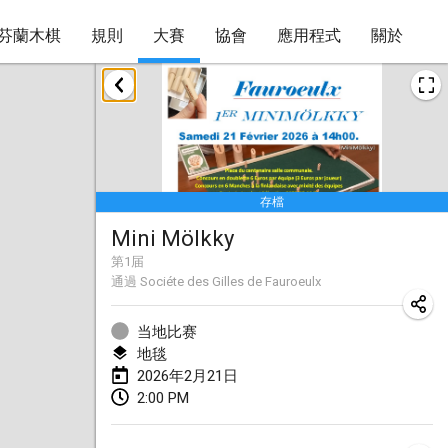
芬蘭木棋
規則
大賽
協會
應用程式
關於
2026年1月
Tournoi de la bonne année
2026年1月10日
|
法國
存檔
Open de Boulay Triplette
Mini Mölkky
2026年1月17日
|
法國
第
1
届
取消
通過
Sociéte des Gilles de Fauroeulx
Concours de Honnelles
2026年1月18日
|
比利時
当地比赛
地毯
Tournoi de Mölkky - Lesfous Dubâtonvaigeois
2026年2月21日
2026年1月31日
|
法國
2:00 PM
2026年2月