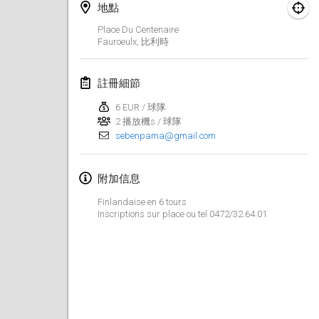
地點
Finska Social Tournament and World Championship Squad Selection
Place Du Centenaire
2026年2月1日
|
澳大利亞
Fauroeulx
,
比利時
Indoor Polish Open 2026 - Doubles
註冊細節
2026年2月7日
|
波蘭
6 EUR / 球隊
2 播放機s / 球隊
Lazala Indoor Cup ZMGZEG
sebenpama@gmail.com
2026年2月7日
|
匈牙利
Indoor Polish Open 2026 - Singles
附加信息
2026年2月8日
|
波蘭
Finlandaise en 6 tours
Inscriptions sur place ou tel 0472/32.64.01
StranaMölkky
2026年2月14日
|
意大利
GB Master
2026年2月21日
|
英國