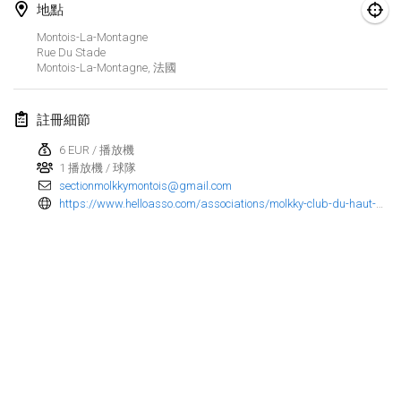
地點
Finska Social Tournament and World Championship Squad Selection
Montois-La-Montagne
2026年2月1日
|
澳大利亞
Rue Du Stade
Montois-La-Montagne
,
法國
Indoor Polish Open 2026 - Doubles
2026年2月7日
|
波蘭
註冊細節
6 EUR / 播放機
Lazala Indoor Cup ZMGZEG
1 播放機 / 球隊
2026年2月7日
|
匈牙利
sectionmolkkymontois@gmail.com
https://www.helloasso.com/associations/molkky-club-du-haut-plateau-messin/evenements/4eme-open-molkky-de-montois-individuel-01-05-2026
Indoor Polish Open 2026 - Singles
2026年2月8日
|
波蘭
StranaMölkky
2026年2月14日
|
意大利
GB Master
显示列表
2026年2月21日
|
英國
显示
168
个
由
Mölkk Your World
策划