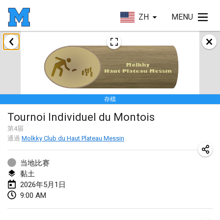
ZH
MENU
2026年1月
Tournoi de la bonne année
2026年1月10日
|
法國
存檔
Open de Boulay Triplette
Tournoi Individuel du Montois
2026年1月17日
|
法國
第
4
届
取消
通過
Molkky Club du Haut Plateau Messin
Concours de Honnelles
2026年1月18日
|
比利時
当地比赛
黏土
Tournoi de Mölkky - Lesfous Dubâtonvaigeois
2026年5月1日
2026年1月31日
|
法國
9:00 AM
2026年2月