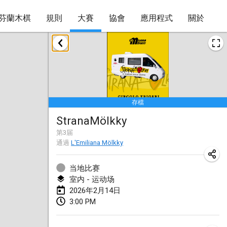
芬蘭木棋
規則
大賽
協會
應用程式
關於
2026年1月
Tournoi de la bonne année
2026年1月10日
|
法國
存檔
Open de Boulay Triplette
StranaMölkky
2026年1月17日
|
法國
第
3
届
取消
通過
L'Emiliana Mölkky
Concours de Honnelles
2026年1月18日
|
比利時
当地比赛
室内 - 运动场
Tournoi de Mölkky - Lesfous Dubâtonvaigeois
2026年2月14日
2026年1月31日
|
法國
3:00 PM
2026年2月