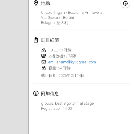
地點
Finska Social Tournament and World Championship Squad Selection
Circolo Trigari - Bocciofila Primavera
2026年2月1日
|
澳大利亞
Via Giovanni Bertini
Bologna
,
意大利
Indoor Polish Open 2026 - Doubles
2026年2月7日
|
波蘭
註冊細節
10 EUR / 球隊
Lazala Indoor Cup ZMGZEG
2 播放機s / 球隊
2026年2月7日
|
匈牙利
emilianamolkky@gmail.com
容量: 24 球隊
Indoor Polish Open 2026 - Singles
2026年2月14日
截止日期
:
2026年2月8日
|
波蘭
附加信息
StranaMölkky
2026年2月14日
|
意大利
groups, best 8 go to final stage
Registration 14.00
GB Master
2026年2月21日
|
英國