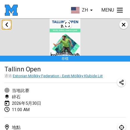
ZH
MENU
2026年1月
Tournoi de la bonne année
2026年1月10日
|
法國
存檔
Open de Boulay Triplette
Tallinn Open
2026年1月17日
|
法國
通過
Estonian Mölkky Federation - Eesti Mölkky Klubide Liit
取消
Concours de Honnelles
2026年1月18日
|
比利時
当地比赛
碎石
Tournoi de Mölkky - Lesfous Dubâtonvaigeois
2026年5月30日
11:00 AM
2026年1月31日
|
法國
2026年2月
地點