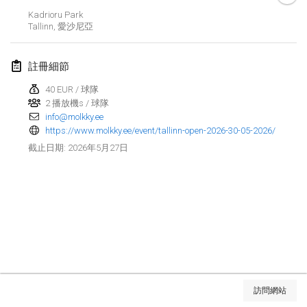
Kadrioru Park
Finska Social Tournament and World Championship Squad Selection
Tallinn
,
愛沙尼亞
2026年2月1日
|
澳大利亞
註冊細節
Indoor Polish Open 2026 - Doubles
2026年2月7日
|
波蘭
40 EUR / 球隊
2 播放機s / 球隊
info@molkky.ee
Lazala Indoor Cup ZMGZEG
https://www.molkky.ee/event/tallinn-open-2026-30-05-2026/
2026年2月7日
|
匈牙利
2026年5月27日
截止日期
:
Indoor Polish Open 2026 - Singles
2026年2月8日
|
波蘭
StranaMölkky
2026年2月14日
|
意大利
GB Master
显示列表
2026年2月21日
|
英國
訪問網站
显示
168
个
由
Mölkk Your World
策划