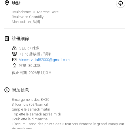
地點
Finska Social Tournament and World Championship Squad Selection
Boulodrome Du Marché Gare
2026年2月1日
|
澳大利亞
Boulevard Chantilly
Montauban
,
法國
Indoor Polish Open 2026 - Doubles
2026年2月7日
|
波蘭
註冊細節
5 EUR / 球隊
Lazala Indoor Cup ZMGZEG
1 (+2) 播放機 / 球隊
2026年2月7日
|
匈牙利
Vincentvidal82000@gmail.com
容量: 80 球隊
Indoor Polish Open 2026 - Singles
2026年1月3日
截止日期
:
2026年2月8日
|
波蘭
附加信息
StranaMölkky
2026年2月14日
|
意大利
Emargement dès 8H30
3 Tournois (5€/tournoi)
Simple le samedi matin
GB Master
显示列表
Triplette le samedi après-midi,
2026年2月21日
|
英國
Doublette le dimanche.
L'accumulation des points des 3 tournois donnera le grand vainqueur
显示
168
个
由
Mölkk Your World
策划
du week-end.