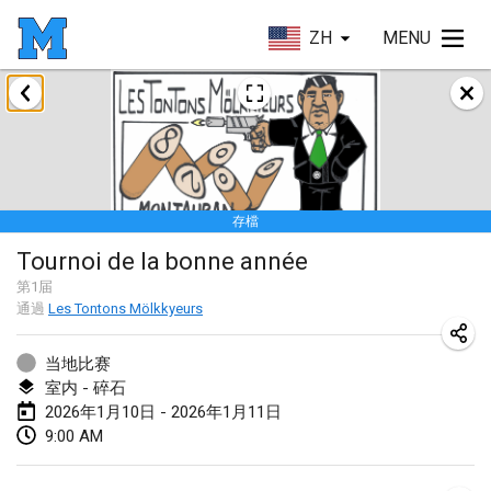
ZH
MENU
2026年1月
Tournoi de la bonne année
2026年1月10日
|
法國
存檔
Open de Boulay Triplette
Tournoi de la bonne année
2026年1月17日
|
法國
第
1
届
取消
通過
Les Tontons Mölkkyeurs
Concours de Honnelles
2026年1月18日
|
比利時
当地比赛
室内 - 碎石
Tournoi de Mölkky - Lesfous Dubâtonvaigeois
2026年1月10日 - 2026年1月11日
2026年1月31日
|
法國
9:00 AM
2026年2月