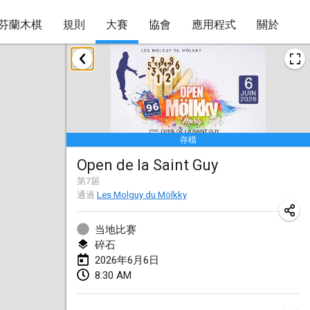
芬蘭木棋
規則
大賽
協會
應用程式
關於
2026年1月
Tournoi de la bonne année
2026年1月10日
|
法國
存檔
Open de Boulay Triplette
Open de la Saint Guy
2026年1月17日
|
法國
第
7
届
取消
通過
Les Molguy du Mölkky
Concours de Honnelles
2026年1月18日
|
比利時
当地比赛
碎石
Tournoi de Mölkky - Lesfous Dubâtonvaigeois
2026年6月6日
2026年1月31日
|
法國
8:30 AM
2026年2月