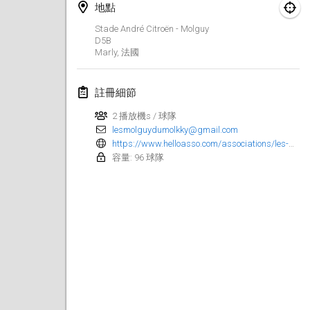
地點
Finska Social Tournament and World Championship Squad Selection
Stade André Citroën - Molguy
2026年2月1日
|
澳大利亞
D5B
Marly
,
法國
Indoor Polish Open 2026 - Doubles
2026年2月7日
|
波蘭
註冊細節
2 播放機s / 球隊
Lazala Indoor Cup ZMGZEG
lesmolguydumolkky@gmail.com
2026年2月7日
|
匈牙利
https://www.helloasso.com/associations/les-molguy-du-molkky/evenements/7eme-open-de-molkky-de-la-saint-guy
容量: 96 球隊
Indoor Polish Open 2026 - Singles
2026年2月8日
|
波蘭
StranaMölkky
2026年2月14日
|
意大利
GB Master
2026年2月21日
|
英國