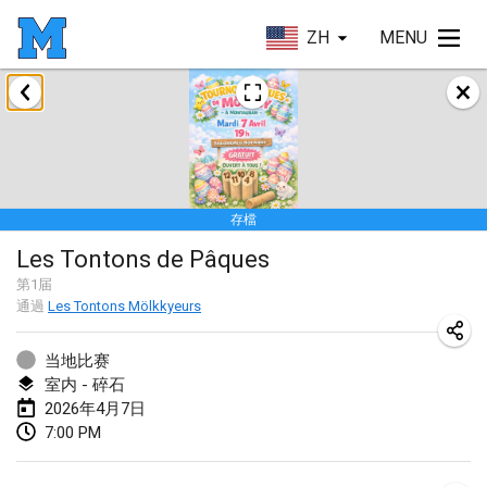
ZH
MENU
2026年1月
Tournoi de la bonne année
2026年1月10日
|
法國
存檔
Open de Boulay Triplette
Les Tontons de Pâques
2026年1月17日
|
法國
第
1
届
取消
通過
Les Tontons Mölkkyeurs
Concours de Honnelles
2026年1月18日
|
比利時
当地比赛
室内 - 碎石
Tournoi de Mölkky - Lesfous Dubâtonvaigeois
2026年4月7日
2026年1月31日
|
法國
7:00 PM
2026年2月