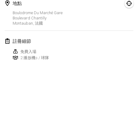
地點
Finska Social Tournament and World Championship Squad Selection
Boulodrome Du Marché Gare
2026年2月1日
|
澳大利亞
Boulevard Chantilly
Montauban
,
法國
Indoor Polish Open 2026 - Doubles
2026年2月7日
|
波蘭
註冊細節
免費入場
Lazala Indoor Cup ZMGZEG
2 播放機s / 球隊
2026年2月7日
|
匈牙利
Indoor Polish Open 2026 - Singles
2026年2月8日
|
波蘭
StranaMölkky
2026年2月14日
|
意大利
GB Master
显示列表
2026年2月21日
|
英國
显示
168
个
由
Mölkk Your World
策划