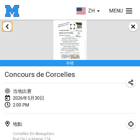
ZH
MENU
2026年1月
Tournoi de la bonne année
2026年1月10日
|
法國
存檔
Open de Boulay Triplette
Concours de Corcelles
2026年1月17日
|
法國
取消
Concours de Honnelles
当地比赛
2026年1月18日
|
比利時
2026年5月30日
2:00 PM
Tournoi de Mölkky - Lesfous Dubâtonvaigeois
2026年1月31日
|
法國
地點
Corcelles-En-Beaujolais
2026年2月
Rue De La Mairie
124