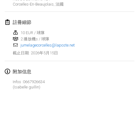
Corcelles-En-Beaujolais
,
法國
Finska Social Tournament and World Championship Squad Selection
2026年2月1日
|
澳大利亞
註冊細節
Indoor Polish Open 2026 - Doubles
10 EUR / 球隊
2026年2月7日
|
波蘭
2 播放機s / 球隊
jumelagecorcelles@laposte.net
2026年5月15日
截止日期
:
Lazala Indoor Cup ZMGZEG
2026年2月7日
|
匈牙利
附加信息
Indoor Polish Open 2026 - Singles
Infos :0667926634
2026年2月8日
|
波蘭
(Isabelle guillin)
StranaMölkky
2026年2月14日
|
意大利
GB Master
显示列表
2026年2月21日
|
英國
显示
168
个
由
Mölkk Your World
策划