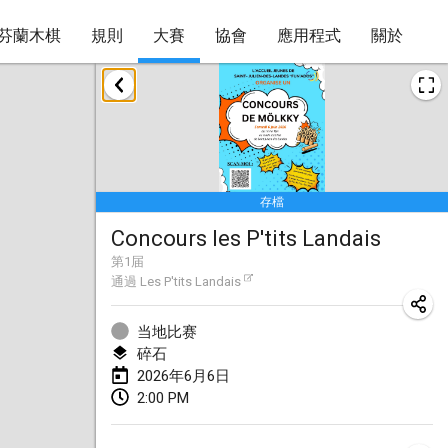
芬蘭木棋
規則
大賽
協會
應用程式
關於
2026年1月
Tournoi de la bonne année
2026年1月10日
|
法國
存檔
Open de Boulay Triplette
Concours les P'tits Landais
2026年1月17日
|
法國
第
1
届
取消
通過
Les P'tits Landais
Concours de Honnelles
2026年1月18日
|
比利時
当地比赛
碎石
Tournoi de Mölkky - Lesfous Dubâtonvaigeois
2026年6月6日
2026年1月31日
|
法國
2:00 PM
2026年2月