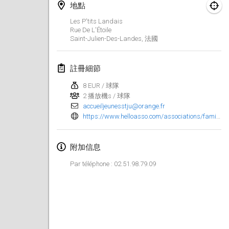
地點
Finska Social Tournament and World Championship Squad Selection
Les P'tits Landais
2026年2月1日
|
澳大利亞
Rue De L'Étoile
Saint-Julien-Des-Landes
,
法國
Indoor Polish Open 2026 - Doubles
2026年2月7日
|
波蘭
註冊細節
8 EUR / 球隊
Lazala Indoor Cup ZMGZEG
2 播放機s / 球隊
2026年2月7日
|
匈牙利
accueiljeunesstju@orange.fr
https://www.helloasso.com/associations/familles-rurales-association-de-saint-julien-des-landes/evenements/concours-de-molkky
Indoor Polish Open 2026 - Singles
2026年2月8日
|
波蘭
附加信息
StranaMölkky
Par téléphone : 02.51.98.79.09
2026年2月14日
|
意大利
GB Master
2026年2月21日
|
英國