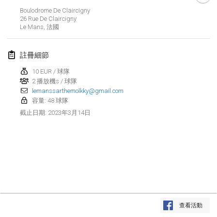
2023年1月29日
|
美國
Boulodrome De Claircigny
26 Rue De Claircigny
Le Mans
,
法國
2023年2月
Open Grégorien
註冊細節
2023年2月4日
|
法國
10 EUR / 球隊
2 播放機s / 球隊
SingeliDuppeli
lemanssarthemolkky@gmail.com
2023年2月4日
|
芬蘭
容量: 48 球隊
2023年3月14日
截止日期
:
SM HalliMölkky - Finnish Championship
2023年2月11日
|
芬蘭
Indoor de la CASAS
2023年2月18日
|
法國
Faschings-Mölkky
显示列表
2023年2月19日
|
德國
查看活動
显示
243
个
由
Mölkk Your World
策划