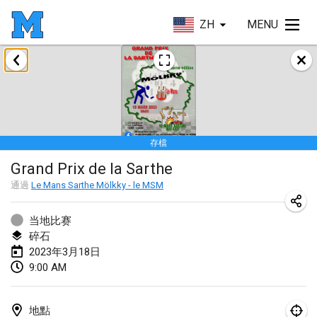
ZH
MENU
2023年1月
LE Tournoi de Noël
2023年1月14日
|
法國
存檔
Indoor Polish Championship - Halowe Mistrzostwa Polski w Mölkky
Grand Prix de la Sarthe
2023年1月14日
|
波蘭
通過
Le Mans Sarthe Mölkky - le MSM
Tournoi Mixte ASPTTOM
2023年1月21日
|
法國
当地比赛
碎石
Tournoi de Mölkky - Lesfous Dubâtonvaigeois
2023年3月18日
9:00 AM
2023年1月28日
|
法國
US Mölkky Winter
地點