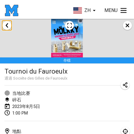
ZH
MENU
2023年1月
LE Tournoi de Noël
2023年1月14日
|
法國
存檔
Indoor Polish Championship - Halowe Mistrzostwa Polski w Mölkky
Tournoi du Fauroeulx
2023年1月14日
|
波蘭
通過
Sociéte des Gilles de Fauroeulx
Tournoi Mixte ASPTTOM
2023年1月21日
|
法國
当地比赛
碎石
Tournoi de Mölkky - Lesfous Dubâtonvaigeois
2023年8月5日
1:00 PM
2023年1月28日
|
法國
US Mölkky Winter
地點