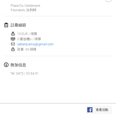
2023年1月29日
|
美國
Place Du Centenaire
Fauroeulx
,
比利時
2023年2月
註冊細節
Open Grégorien
2023年2月4日
|
法國
10 EUR / 球隊
2 播放機s / 球隊
sebenpama@gmail.com
SingeliDuppeli
容量: 65 球隊
2023年2月4日
|
芬蘭
SM HalliMölkky - Finnish Championship
附加信息
2023年2月11日
|
芬蘭
Tel: 0472 / 32 64 01
Indoor de la CASAS
2023年2月18日
|
法國
Faschings-Mölkky
显示列表
2023年2月19日
|
德國
查看活動
显示
243
个
由
Mölkk Your World
策划