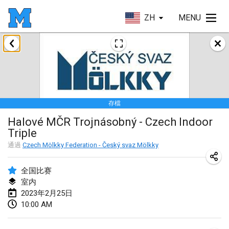
ZH
MENU
2023年1月
LE Tournoi de Noël
2023年1月14日
|
法國
存檔
Indoor Polish Championship - Halowe Mistrzostwa Polski w Mölkky
Halové MČR Trojnásobný - Czech Indoor
2023年1月14日
|
波蘭
Triple
Tournoi Mixte ASPTTOM
通過
Czech Mölkky Federation - Český svaz Mölkky
2023年1月21日
|
法國
全国比赛
Tournoi de Mölkky - Lesfous Dubâtonvaigeois
室内
2023年2月25日
2023年1月28日
|
法國
10:00 AM
US Mölkky Winter