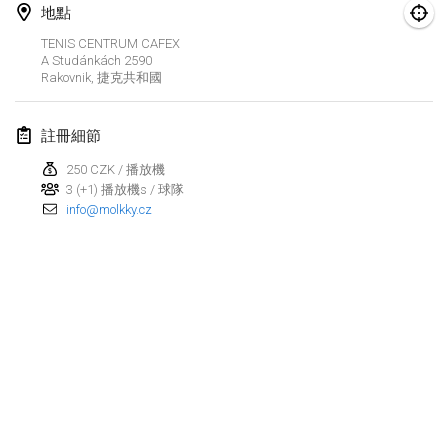
2023年1月29日
|
美國
地點
TENIS CENTRUM CAFEX
2023年2月
A Studánkách 2590
Rakovnik
,
捷克共和國
Open Grégorien
2023年2月4日
|
法國
註冊細節
250 CZK / 播放機
SingeliDuppeli
3 (+1) 播放機s / 球隊
2023年2月4日
|
芬蘭
info@molkky.cz
SM HalliMölkky - Finnish Championship
2023年2月11日
|
芬蘭
Indoor de la CASAS
2023年2月18日
|
法國
Faschings-Mölkky
显示列表
2023年2月19日
|
德國
显示
243
个
由
Mölkk Your World
策划