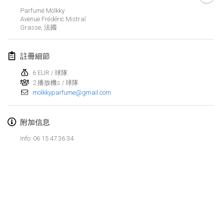
2023年1月29日
|
美國
Parfumé Mölkky
Avenue Frédéric Mistral
Grasse
,
法國
2023年2月
Open Grégorien
註冊細節
2023年2月4日
|
法國
6 EUR / 球隊
2 播放機s / 球隊
SingeliDuppeli
molkkyparfume@gmail.com
2023年2月4日
|
芬蘭
SM HalliMölkky - Finnish Championship
附加信息
2023年2月11日
|
芬蘭
Info: 06 15 47 36 34
Indoor de la CASAS
2023年2月18日
|
法國
Faschings-Mölkky
显示列表
2023年2月19日
|
德國
显示
243
个
由
Mölkk Your World
策划