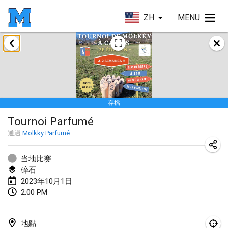
ZH
MENU
2023年1月
LE Tournoi de Noël
2023年1月14日
|
法國
存檔
Indoor Polish Championship - Halowe Mistrzostwa Polski w Mölkky
Tournoi Parfumé
2023年1月14日
|
波蘭
通過
Mölkky Parfumé
Tournoi Mixte ASPTTOM
2023年1月21日
|
法國
当地比赛
碎石
Tournoi de Mölkky - Lesfous Dubâtonvaigeois
2023年10月1日
2:00 PM
2023年1月28日
|
法國
US Mölkky Winter
地點