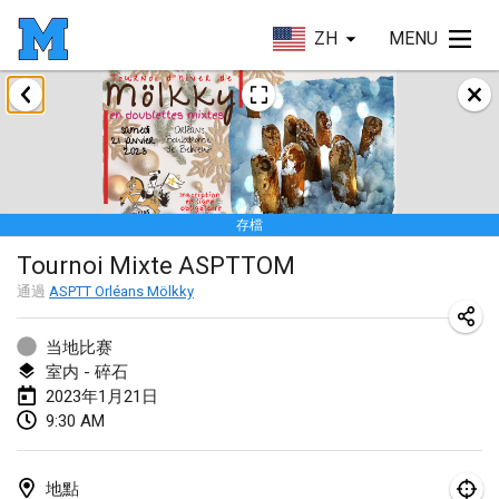
ZH
MENU
2023年1月
LE Tournoi de Noël
2023年1月14日
|
法國
存檔
Indoor Polish Championship - Halowe Mistrzostwa Polski w Mölkky
Tournoi Mixte ASPTTOM
2023年1月14日
|
波蘭
通過
ASPTT Orléans Mölkky
Tournoi Mixte ASPTTOM
2023年1月21日
|
法國
当地比赛
室内 - 碎石
Tournoi de Mölkky - Lesfous Dubâtonvaigeois
2023年1月21日
9:30 AM
2023年1月28日
|
法國
US Mölkky Winter
地點