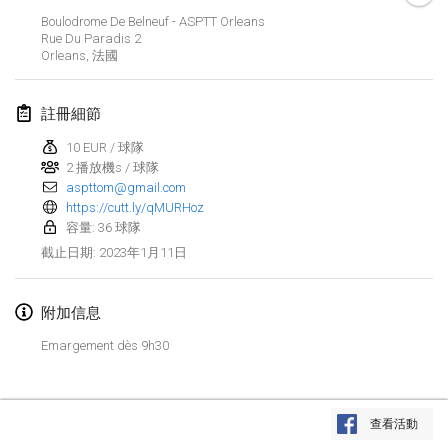
2023年1月29日
|
美國
Boulodrome De Belneuf - ASPTT Orleans
Rue Du Paradis
2
Orleans
,
法國
2023年2月
Open Grégorien
註冊細節
2023年2月4日
|
法國
10 EUR / 球隊
2 播放機s / 球隊
SingeliDuppeli
aspttom@gmail.com
2023年2月4日
|
芬蘭
https://cutt.ly/qMURHoz
容量: 36 球隊
SM HalliMölkky - Finnish Championship
2023年1月11日
截止日期
:
2023年2月11日
|
芬蘭
附加信息
Indoor de la CASAS
2023年2月18日
|
法國
Emargement dès 9h30
Faschings-Mölkky
显示列表
2023年2月19日
|
德國
查看活動
显示
243
个
由
Mölkk Your World
策划