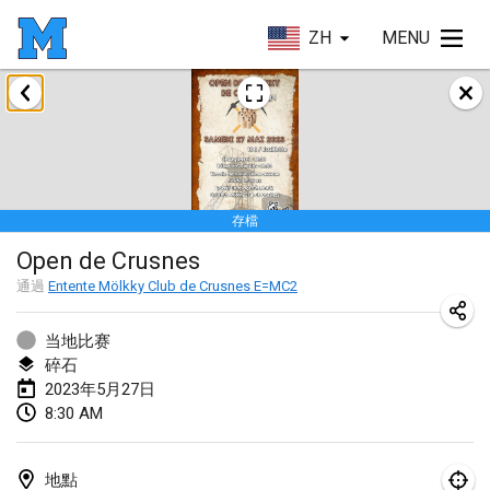
ZH
MENU
2023年1月
LE Tournoi de Noël
2023年1月14日
|
法國
存檔
Indoor Polish Championship - Halowe Mistrzostwa Polski w Mölkky
Open de Crusnes
2023年1月14日
|
波蘭
通過
Entente Mölkky Club de Crusnes E=MC2
Tournoi Mixte ASPTTOM
2023年1月21日
|
法國
当地比赛
碎石
Tournoi de Mölkky - Lesfous Dubâtonvaigeois
2023年5月27日
8:30 AM
2023年1月28日
|
法國
US Mölkky Winter
地點