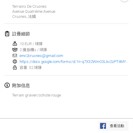
2023年1月29日
|
美國
Terrains De Crusnes
Avenue Quatrième Avenue
Crusnes
,
法國
2023年2月
Open Grégorien
註冊細節
2023年2月4日
|
法國
10 EUR / 球隊
2 播放機s / 球隊
SingeliDuppeli
emc2crusnes@gmail.com
2023年2月4日
|
芬蘭
https://docs.google.com/forms/d/1n-q7X32WmO3Lkv2zPT4MYph3lSunTt2C_2WPjlwHlpo/viewform?edit_requested=true&fbclid=IwAR2OSaAWXXBTbetZhIuUpU7FkfzbKaZfFnfi6G6uAvG-9RxEtldPin0eOmM
容量: 32 球隊
SM HalliMölkky - Finnish Championship
2023年2月11日
|
芬蘭
附加信息
Indoor de la CASAS
Terrain gravier/schiste rouge
2023年2月18日
|
法國
Faschings-Mölkky
显示列表
2023年2月19日
|
德國
查看活動
显示
243
个
由
Mölkk Your World
策划