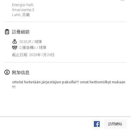
2023年1月29日
|
美國
Energia Halli
Ilmarisentie
3
Lahti
,
芬蘭
2023年2月
Open Grégorien
註冊細節
2023年2月4日
|
法國
55 EUR / 球隊
2 播放機s / 球隊
SingeliDuppeli
2023年1月29日
截止日期
:
2023年2月4日
|
芬蘭
SM HalliMölkky - Finnish Championship
附加信息
2023年2月11日
|
芬蘭
ottelut heitetään järjestäjien pakoilla!!!
omat heittomölkyt mukaan
!!!
Indoor de la CASAS
2023年2月18日
|
法國
Faschings-Mölkky
显示列表
2023年2月19日
|
德國
訪問網站
显示
243
个
由
Mölkk Your World
策划