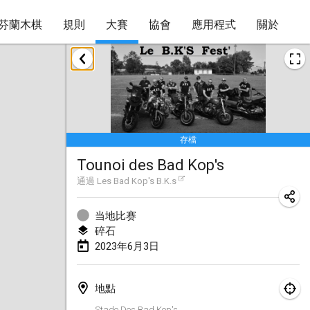
芬蘭木棋
規則
大賽
協會
應用程式
關於
2023年1月
LE Tournoi de Noël
2023年1月14日
|
法國
存檔
Indoor Polish Championship - Halowe Mistrzostwa Polski w Mölkky
Tounoi des Bad Kop's
2023年1月14日
|
波蘭
通過
Les Bad Kop's B.K.s
Tournoi Mixte ASPTTOM
2023年1月21日
|
法國
当地比赛
碎石
Tournoi de Mölkky - Lesfous Dubâtonvaigeois
2023年6月3日
2023年1月28日
|
法國
地點
US Mölkky Winter
Stade Des Bad Kop's