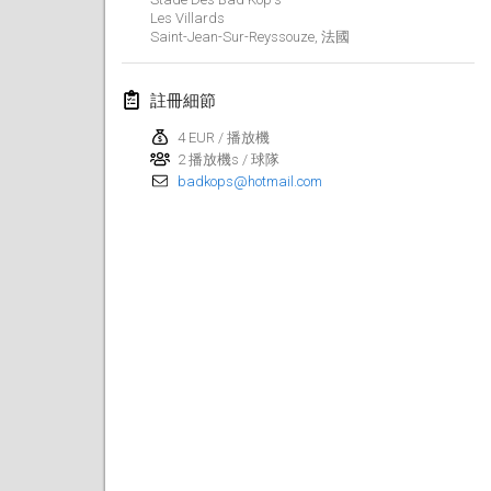
2023年1月29日
|
美國
Les Villards
Saint-Jean-Sur-Reyssouze
,
法國
2023年2月
註冊細節
Open Grégorien
2023年2月4日
|
法國
4 EUR / 播放機
2 播放機s / 球隊
badkops@hotmail.com
SingeliDuppeli
2023年2月4日
|
芬蘭
SM HalliMölkky - Finnish Championship
2023年2月11日
|
芬蘭
Indoor de la CASAS
2023年2月18日
|
法國
Faschings-Mölkky
2023年2月19日
|
德國