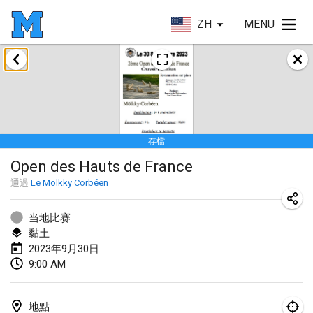
ZH
MENU
2023年1月
LE Tournoi de Noël
2023年1月14日
|
法國
存檔
Indoor Polish Championship - Halowe Mistrzostwa Polski w Mölkky
Open des Hauts de France
2023年1月14日
|
波蘭
通過
Le Mölkky Corbéen
Tournoi Mixte ASPTTOM
2023年1月21日
|
法國
当地比赛
黏土
Tournoi de Mölkky - Lesfous Dubâtonvaigeois
2023年9月30日
9:00 AM
2023年1月28日
|
法國
US Mölkky Winter
地點