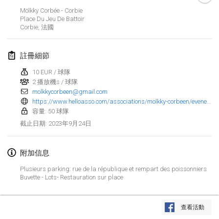
2023年1月29日
|
美國
Mölkky Corbée - Corbie
Place Du Jeu De Battoir
Corbie
,
法國
2023年2月
Open Grégorien
註冊細節
2023年2月4日
|
法國
10 EUR / 球隊
2 播放機s / 球隊
SingeliDuppeli
molkkycorbeen@gmail.com
2023年2月4日
|
芬蘭
https://www.helloasso.com/associations/molkky-corbeen/evenements/open-des-hauts-de-france-inscriptions-doublettes/
容量: 50 球隊
SM HalliMölkky - Finnish Championship
2023年9月24日
截止日期
:
2023年2月11日
|
芬蘭
附加信息
Indoor de la CASAS
2023年2月18日
|
法國
Plusieurs parking: rue de la république et rempart des poissonniers
Buvette - Lots- Restauration sur place
Faschings-Mölkky
显示列表
2023年2月19日
|
德國
查看活動
显示
243
个
由
Mölkk Your World
策划