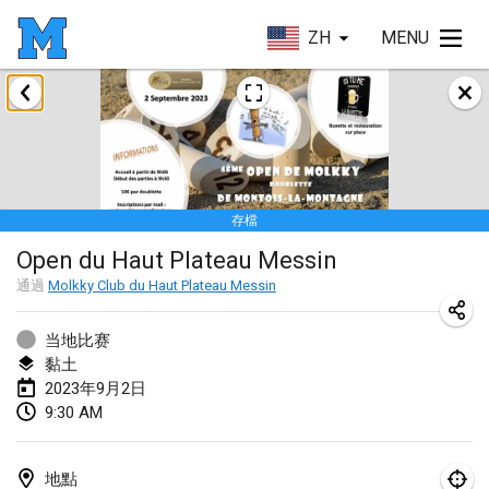
ZH
MENU
2023年1月
LE Tournoi de Noël
2023年1月14日
|
法國
存檔
Indoor Polish Championship - Halowe Mistrzostwa Polski w Mölkky
Open du Haut Plateau Messin
2023年1月14日
|
波蘭
通過
Molkky Club du Haut Plateau Messin
Tournoi Mixte ASPTTOM
2023年1月21日
|
法國
当地比赛
黏土
Tournoi de Mölkky - Lesfous Dubâtonvaigeois
2023年9月2日
9:30 AM
2023年1月28日
|
法國
US Mölkky Winter
地點