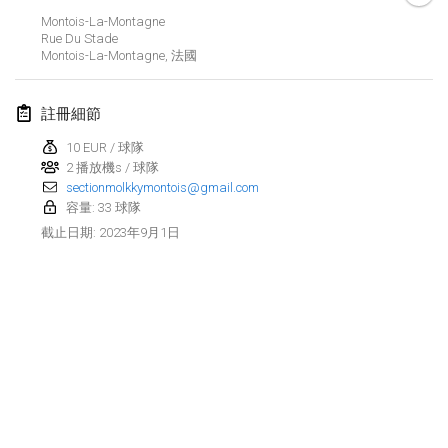
2023年1月29日
|
美國
Montois-La-Montagne
Rue Du Stade
Montois-La-Montagne
,
法國
2023年2月
Open Grégorien
註冊細節
2023年2月4日
|
法國
10 EUR / 球隊
2 播放機s / 球隊
SingeliDuppeli
sectionmolkkymontois@gmail.com
2023年2月4日
|
芬蘭
容量: 33 球隊
2023年9月1日
截止日期
:
SM HalliMölkky - Finnish Championship
2023年2月11日
|
芬蘭
Indoor de la CASAS
2023年2月18日
|
法國
Faschings-Mölkky
显示列表
2023年2月19日
|
德國
显示
243
个
由
Mölkk Your World
策划