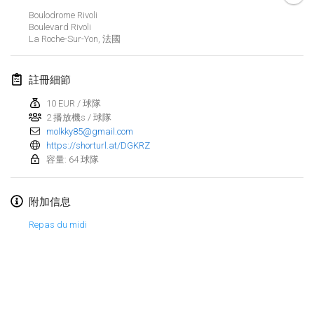
2023年1月29日
|
美國
Boulodrome Rivoli
Boulevard Rivoli
La Roche-Sur-Yon
,
法國
2023年2月
Open Grégorien
註冊細節
2023年2月4日
|
法國
10 EUR / 球隊
2 播放機s / 球隊
SingeliDuppeli
molkky85@gmail.com
2023年2月4日
|
芬蘭
https://shorturl.at/DGKRZ
容量: 64 球隊
SM HalliMölkky - Finnish Championship
2023年2月11日
|
芬蘭
附加信息
Indoor de la CASAS
Repas du midi
2023年2月18日
|
法國
Faschings-Mölkky
显示列表
2023年2月19日
|
德國
显示
243
个
由
Mölkk Your World
策划