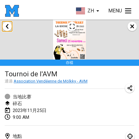
ZH
MENU
2023年1月
LE Tournoi de Noël
2023年1月14日
|
法國
存檔
Indoor Polish Championship - Halowe Mistrzostwa Polski w Mölkky
Tournoi de l'AVM
2023年1月14日
|
波蘭
通過
Association Vendéenne de Mölkky - AVM
Tournoi Mixte ASPTTOM
2023年1月21日
|
法國
当地比赛
碎石
Tournoi de Mölkky - Lesfous Dubâtonvaigeois
2023年11月25日
9:00 AM
2023年1月28日
|
法國
US Mölkky Winter
地點