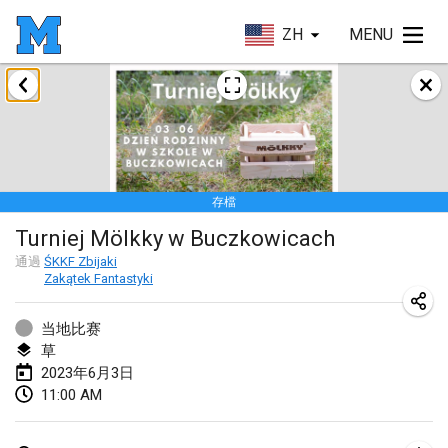
ZH
MENU
2023年1月
LE Tournoi de Noël
2023年1月14日
|
法國
存檔
Indoor Polish Championship - Halowe Mistrzostwa Polski w Mölkky
Turniej Mölkky w Buczkowicach
2023年1月14日
|
波蘭
通過
ŚKKF Zbijaki
Zakątek Fantastyki
Tournoi Mixte ASPTTOM
2023年1月21日
|
法國
当地比赛
草
Tournoi de Mölkky - Lesfous Dubâtonvaigeois
2023年6月3日
2023年1月28日
|
法國
11:00 AM
US Mölkky Winter