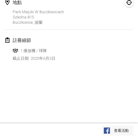
2023年1月29日
|
美國
地點
Park Miejski W Buczkowicach
Szkolna
815
2023年2月
Buczkowice
,
波蘭
Open Grégorien
2023年2月4日
|
法國
註冊細節
1 播放機 / 球隊
SingeliDuppeli
2023年6月3日
截止日期
:
2023年2月4日
|
芬蘭
SM HalliMölkky - Finnish Championship
2023年2月11日
|
芬蘭
Indoor de la CASAS
2023年2月18日
|
法國
Faschings-Mölkky
显示列表
2023年2月19日
|
德國
查看活動
显示
243
个
由
Mölkk Your World
策划