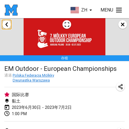
ZH
MENU
2023年1月
LE Tournoi de Noël
2023年1月14日
|
法國
存檔
Indoor Polish Championship - Halowe Mistrzostwa Polski w Mölkky
EM Outdoor - European Championships
2023年1月14日
|
波蘭
通過
Polska Federacja Mölkky
Dwunastka Warszawa
Tournoi Mixte ASPTTOM
2023年1月21日
|
法國
国际比赛
黏土
Tournoi de Mölkky - Lesfous Dubâtonvaigeois
2023年6月30日 - 2023年7月2日
2023年1月28日
|
法國
1:00 PM
US Mölkky Winter