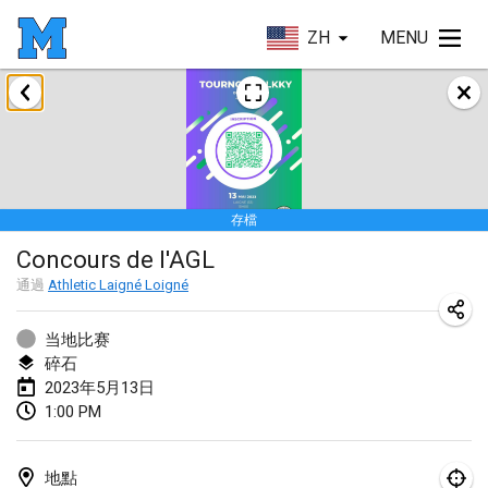
ZH
MENU
2023年1月
LE Tournoi de Noël
2023年1月14日
|
法國
存檔
Indoor Polish Championship - Halowe Mistrzostwa Polski w Mölkky
Concours de l'AGL
2023年1月14日
|
波蘭
通過
Athletic Laigné Loigné
Tournoi Mixte ASPTTOM
2023年1月21日
|
法國
当地比赛
碎石
Tournoi de Mölkky - Lesfous Dubâtonvaigeois
2023年5月13日
1:00 PM
2023年1月28日
|
法國
US Mölkky Winter
地點