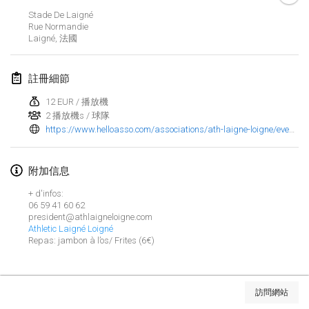
2023年1月29日
|
美國
Stade De Laigné
Rue Normandie
Laigné
,
法國
2023年2月
Open Grégorien
註冊細節
2023年2月4日
|
法國
12 EUR / 播放機
2 播放機s / 球隊
SingeliDuppeli
https://www.helloasso.com/associations/ath-laigne-loigne/evenements/tournoi-molkky-ath-laigne-loigne-2023?_ga=2.179470628.1405331656.1681417980-104213252.1681314644&fbclid=IwAR1N0PE90Q40BrRnunwWF6enlBZ0zQk7q90ZZ_A0He6KAtPTyMDzGPrS_3U
2023年2月4日
|
芬蘭
SM HalliMölkky - Finnish Championship
附加信息
2023年2月11日
|
芬蘭
+ d'infos:
06 59 41 60 62
president@athlaigneloigne.com
Indoor de la CASAS
Athletic Laigné Loigné
2023年2月18日
|
法國
Repas: jambon à l’os/ Frites (6€)
Faschings-Mölkky
显示列表
2023年2月19日
|
德國
訪問網站
显示
243
个
由
Mölkk Your World
策划