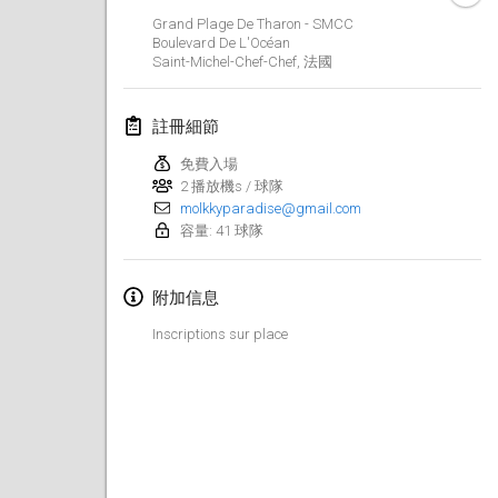
2023年1月29日
|
美國
Grand Plage De Tharon - SMCC
Boulevard De L'Océan
Saint-Michel-Chef-Chef
,
法國
2023年2月
Open Grégorien
註冊細節
2023年2月4日
|
法國
免費入場
2 播放機s / 球隊
SingeliDuppeli
molkkyparadise@gmail.com
2023年2月4日
|
芬蘭
容量: 41 球隊
SM HalliMölkky - Finnish Championship
附加信息
2023年2月11日
|
芬蘭
Inscriptions sur place
Indoor de la CASAS
2023年2月18日
|
法國
Faschings-Mölkky
2023年2月19日
|
德國