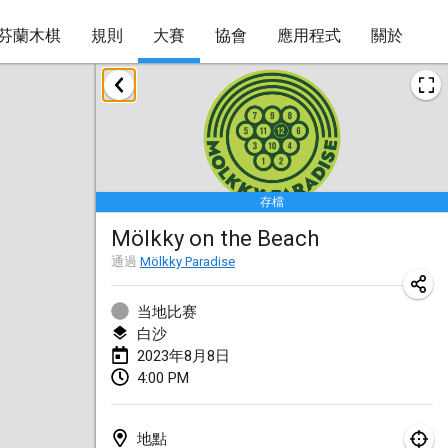
芬蘭木棋
規則
大賽
協會
應用程式
關於
2023年1月
LE Tournoi de Noël
2023年1月14日
|
法國
存檔
Indoor Polish Championship - Halowe Mistrzostwa Polski w Mölkky
Mölkky on the Beach
2023年1月14日
|
波蘭
通過
Mölkky Paradise
Tournoi Mixte ASPTTOM
2023年1月21日
|
法國
当地比赛
白沙
Tournoi de Mölkky - Lesfous Dubâtonvaigeois
2023年8月8日
4:00 PM
2023年1月28日
|
法國
US Mölkky Winter
地點